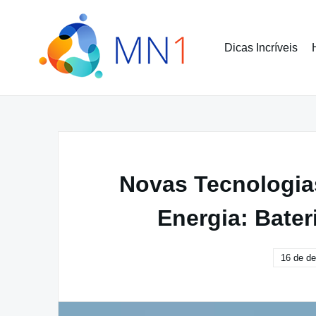
Pular
para
o
Dicas Incríveis
conteúdo
Novas Tecnologia
Energia: Bater
16 de d