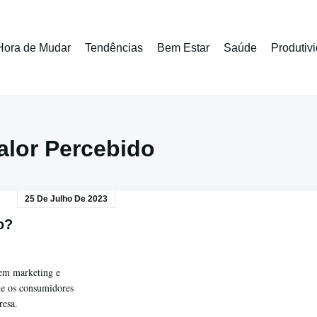
Hora de Mudar
Tendências
Bem Estar
Saúde
Produtiv
alor Percebido
25 De Julho De 2023
o?
 em marketing e
que os consumidores
resa.